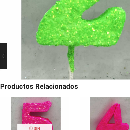
Productos Relacionados
SIN