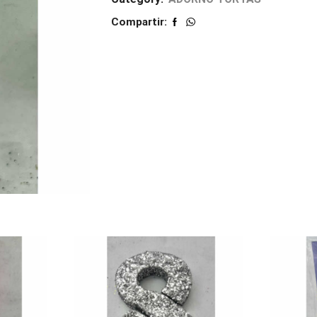
Compartir: