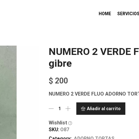
HOME
SERVICIO
NUMERO 2 VERDE 
gibre
$
200
NUMERO 2 VERDE FLUO ADORNO TORT
Añadir al carrito
Wishlist
SKU:
O87
Category:
ADORNO TORTAS