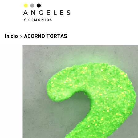
Inicio
ADORNO TORTAS