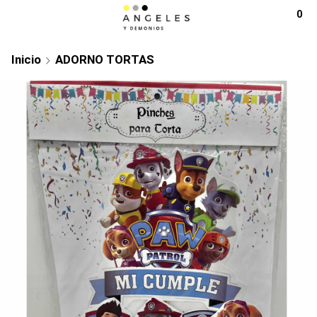
0
Inicio
ADORNO TORTAS