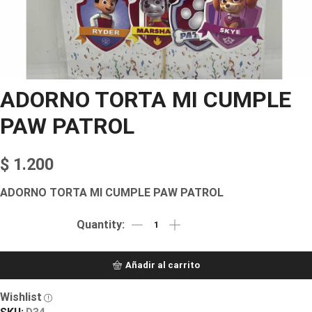
ADORNO TORTA MI CUMPLE
PAW PATROL
$
1.200
ADORNO TORTA MI CUMPLE PAW PATROL
Añadir al carrito
Wishlist