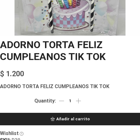
ADORNO TORTA FELIZ
CUMPLEANOS TIK TOK
$
1.200
ADORNO TORTA FELIZ CUMPLEANOS TIK TOK
Añadir al carrito
Wishlist