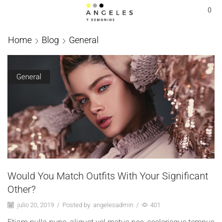
0
Home
Blog
General
General
Would You Match Outfits With Your Significant
Other?
julio 20, 2019
/
Posted by
angelesadmin
/
401