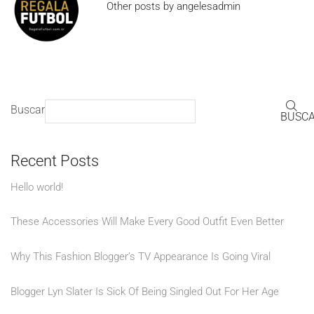
Other posts by angelesadmin
Buscar
BUSC
Recent Posts
Hello world!
These Accessories Will Make Every Good Outfit Even Better
Why This Fashion Blogger’s TV Appearance Is Going Viral
Blogger Lyn Slater Is Sick Of Being Singled Out For Her Age